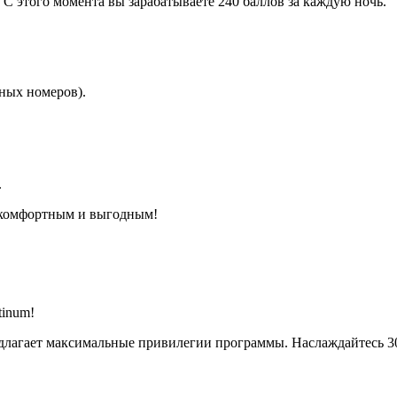
 С этого момента вы зарабатываете 240 баллов за каждую ночь.
ных номеров).
.
е комфортным и выгодным!
tinum!
едлагает максимальные привилегии программы. Наслаждайтесь 3