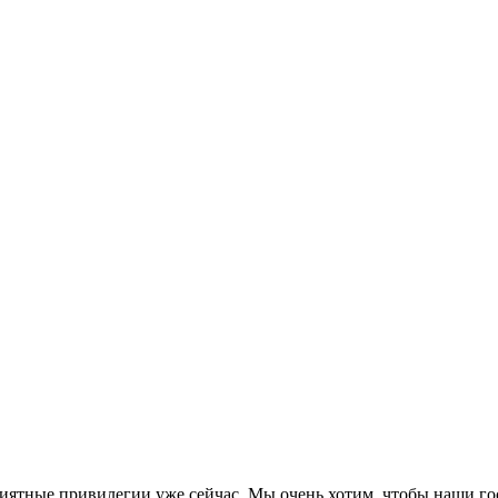
иятные привилегии уже сейчас. Мы очень хотим, чтобы наши гос