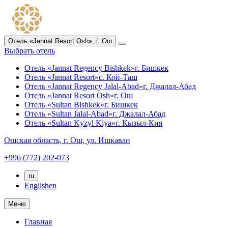
Отель «Jannat Resort Osh»,
г. Ош
Выбрать отель
Отель «Jannat Regency Bishkek»
г. Бишкек
Отель «Jannat Resort»
с. Кой-Таш
Отель «Jannat Regency Jalal-Abad»
г. Джалал-Абад
Отель «Jannat Resort Osh»
г. Ош
Отель «Sultan Bishkek»
г. Бишкек
Отель «Sultan Jalal-Abad»
г. Джалал-Абад
Отель «Sultan Kyzyl Kiya»
г. Кызыл-Кия
Ошская область,
г. Ош,
ул. Ишкаван
+996 (772) 202-073
ru
English
en
Меню
Главная