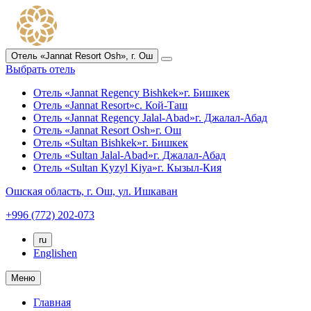
Отель «Jannat Resort Osh»,
г. Ош
Выбрать отель
Отель «Jannat Regency Bishkek»
г. Бишкек
Отель «Jannat Resort»
с. Кой-Таш
Отель «Jannat Regency Jalal-Abad»
г. Джалал-Абад
Отель «Jannat Resort Osh»
г. Ош
Отель «Sultan Bishkek»
г. Бишкек
Отель «Sultan Jalal-Abad»
г. Джалал-Абад
Отель «Sultan Kyzyl Kiya»
г. Кызыл-Кия
Ошская область,
г. Ош,
ул. Ишкаван
+996 (772) 202-073
ru
English
en
Меню
Главная