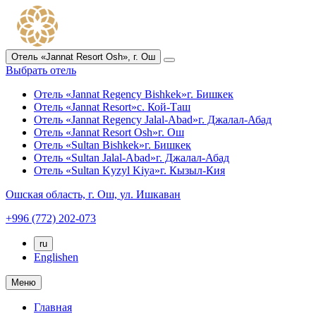
Отель «Jannat Resort Osh»,
г. Ош
Выбрать отель
Отель «Jannat Regency Bishkek»
г. Бишкек
Отель «Jannat Resort»
с. Кой-Таш
Отель «Jannat Regency Jalal-Abad»
г. Джалал-Абад
Отель «Jannat Resort Osh»
г. Ош
Отель «Sultan Bishkek»
г. Бишкек
Отель «Sultan Jalal-Abad»
г. Джалал-Абад
Отель «Sultan Kyzyl Kiya»
г. Кызыл-Кия
Ошская область,
г. Ош,
ул. Ишкаван
+996 (772) 202-073
ru
English
en
Меню
Главная